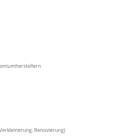
remiumherstellern
Verkleinerung, Renovierung)