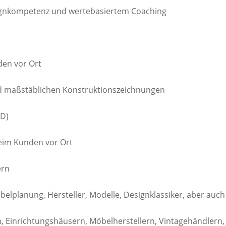
signkompetenz und wertebasiertem Coaching
den vor Ort
d maßstäblichen Konstruktionszeichnungen
AD)
eim Kunden vor Ort
ern
lplanung, Hersteller, Modelle, Designklassiker, aber auc
Einrichtungshäusern, Möbelherstellern, Vintagehändlern,